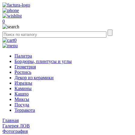
0
0
Палитра
Бордюры, плинтусы и углы
Геометрия
Роспись
Декор из керамики
Изразцы
Камины
Кашпо
Миксы
Посуда
Терракота
Главная
Галерея ЛОВ
Фотография