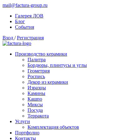
mail@factura-group.ru
Галерея ЛОВ
Блог
События
Вход
/
Регистрация
Производство керамики
Палитра
Бордюры, плинтусы и углы
Геометрия
Роспись
Декор из керамики
Изразцы
Камины
Кашпо
Миксы
Посуда
Терракота
Услуги
Комплектация объектов
Портфолио
Контакты