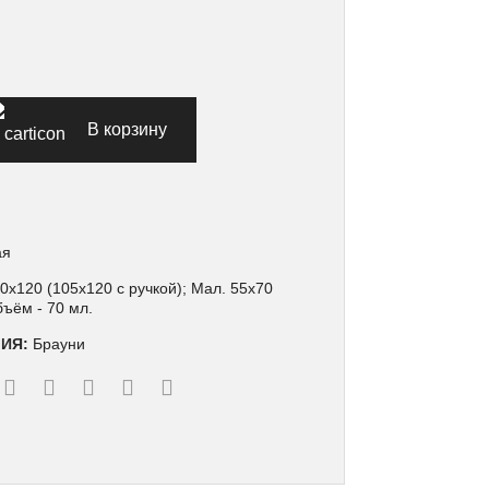
В корзину
ая
0х120 (105х120 с ручкой); Мал. 55х70
бъём - 70 мл.
ЛИЯ:
Брауни