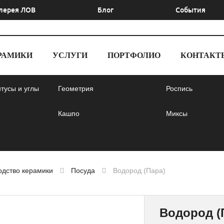
лерея ЛОВ
Блог
События
РАМИКИ
УСЛУГИ
ПОРТФОЛИО
КОНТАКТ
тусы и углы
Геометрия
Роспись
Кашпо
Миксы
одство керамики
Посуда
Водород (Пара)
Водород (