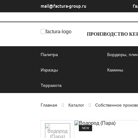
mail@factura-group.ru
Га
ПРОИЗВОДСТВО КЕ
Палитра
Бордюры, плин
Изразцы
Камины
Терракота
Главная
Каталог
Собственное произв
NEW