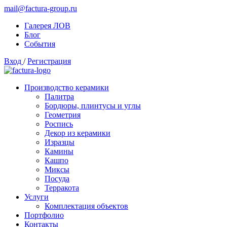
mail@factura-group.ru
Галерея ЛОВ
Блог
События
Вход
/
Регистрация
Производство керамики
Палитра
Бордюры, плинтусы и углы
Геометрия
Роспись
Декор из керамики
Изразцы
Камины
Кашпо
Миксы
Посуда
Терракота
Услуги
Комплектация объектов
Портфолио
Контакты