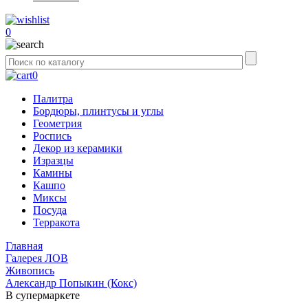
0
0
Палитра
Бордюры, плинтусы и углы
Геометрия
Роспись
Декор из керамики
Изразцы
Камины
Кашпо
Миксы
Посуда
Терракота
Главная
Галерея ЛОВ
Живопись
Александр Попыкин (Кокс)
В супермаркете