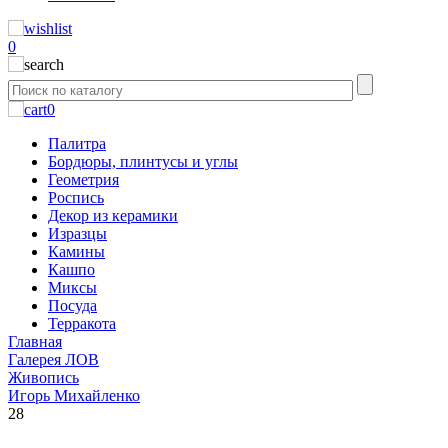
0
0
Палитра
Бордюры, плинтусы и углы
Геометрия
Роспись
Декор из керамики
Изразцы
Камины
Кашпо
Миксы
Посуда
Терракота
Главная
Галерея ЛОВ
Живопись
Игорь Михайленко
28