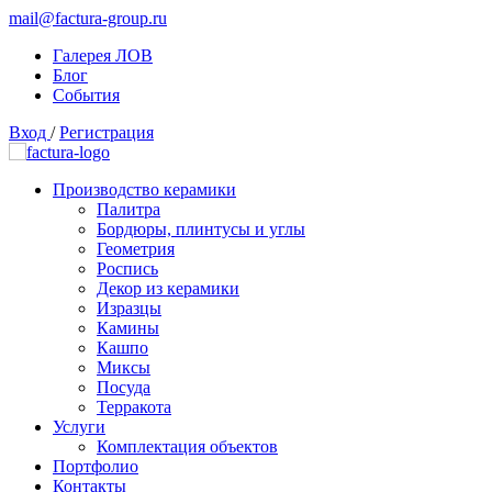
mail@factura-group.ru
Галерея ЛОВ
Блог
События
Вход
/
Регистрация
Производство керамики
Палитра
Бордюры, плинтусы и углы
Геометрия
Роспись
Декор из керамики
Изразцы
Камины
Кашпо
Миксы
Посуда
Терракота
Услуги
Комплектация объектов
Портфолио
Контакты