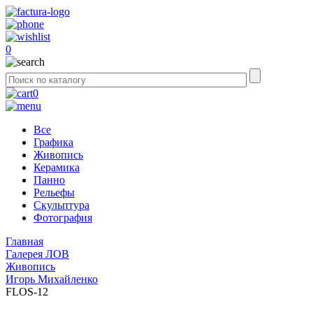
0
0
Все
Графика
Живопись
Керамика
Панно
Рельефы
Скульптура
Фотография
Главная
Галерея ЛОВ
Живопись
Игорь Михайленко
FLOS-12