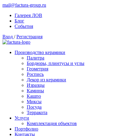
mail@factura-group.ru
Галерея ЛОВ
Блог
События
Вход
/
Регистрация
Производство керамики
Палитра
Бордюры, плинтусы и углы
Геометрия
Роспись
Декор из керамики
Изразцы
Камины
Кашпо
Миксы
Посуда
Терракота
Услуги
Комплектация объектов
Портфолио
Контакты