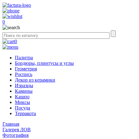
0
0
Палитра
Бордюры, плинтусы и углы
Геометрия
Роспись
Декор из керамики
Изразцы
Камины
Кашпо
Миксы
Посуда
Терракота
Главная
Галерея ЛОВ
Фотография