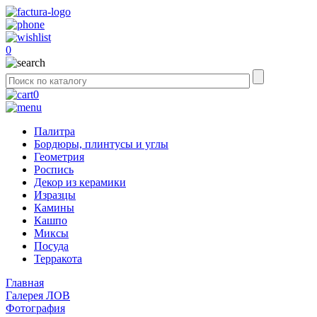
0
0
Палитра
Бордюры, плинтусы и углы
Геометрия
Роспись
Декор из керамики
Изразцы
Камины
Кашпо
Миксы
Посуда
Терракота
Главная
Галерея ЛОВ
Фотография