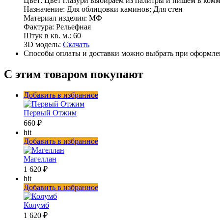
Цвет:
Цвет глазури выбираем из палитры и пишем в комм
Назначение:
Для облицовки каминов; Для стен
Материал изделия:
МФ
Фактура:
Рельефная
Штук в кв. м.:
60
3D модель:
Скачать
Способы оплаты и доставки можно выбрать при оформлен
С этим товаром покупают
Добавить в избранное
Первый Отжим
660 ₽
hit
Добавить в избранное
Магеллан
1 620 ₽
hit
Добавить в избранное
Колумб
1 620 ₽