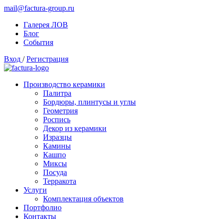
mail@factura-group.ru
Галерея ЛОВ
Блог
События
Вход
/
Регистрация
Производство керамики
Палитра
Бордюры, плинтусы и углы
Геометрия
Роспись
Декор из керамики
Изразцы
Камины
Кашпо
Миксы
Посуда
Терракота
Услуги
Комплектация объектов
Портфолио
Контакты